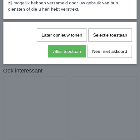
zij mogelijk hebben verzameld door uw gebruik van hun
diensten of die u hen hebt verstrekt.
Specificaties
Productcode leverancier
XMASA1Rd
Later opnieuw tonen
Selectie toestaan
Bruto gewicht
1,00 Kg
Alles toestaan
Nee, niet akkoord
Ook interessant