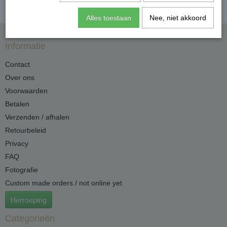
Alles toestaan
Nee, niet akkoord
Informatie
Contact
Over ons
Voorwaarden
Betalen
Verzenden / afhalen
Retourbeleid
Privacy
FAQ
Fotografie
Custom made orders / not online yet
Herroeping
Categorieën