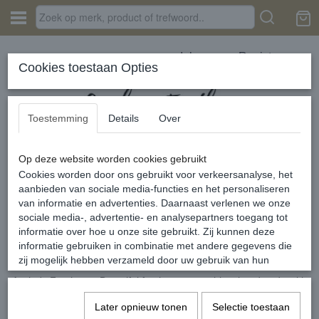
Inloggen
Registreren
Cookies toestaan Opties
Toestemming
Details
Over
Op deze website worden cookies gebruikt
Home
›
Festival kleding & accessoires
›
Bikini's
Cookies worden door ons gebruikt voor verkeersanalyse, het
aanbieden van sociale media-functies en het personaliseren
Helaas bevinden er zich in deze categorie nog geen producten.
van informatie en advertenties. Daarnaast verlenen we onze
sociale media-, advertentie- en analysepartners toegang tot
Probeert u het later nog eens!
informatie over hoe u onze site gebruikt. Zij kunnen deze
informatie gebruiken in combinatie met andere gegevens die
zij mogelijk hebben verzameld door uw gebruik van hun
diensten of die u hen hebt verstrekt.
Aysha's Feathers - Beautiful feather accessoiries, handmade with
lots of love
Later opnieuw tonen
Selectie toestaan