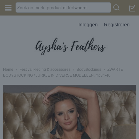
Inloggen
Registreren
Home
›
Festival kleding & accessoires
›
Bodystockings
›
ZWARTE
BODYSTOCKING / JURKJE IN DIVERSE MODELLEN, mt 34-40