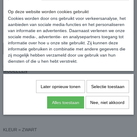
Op deze website worden cookies gebruikt
Aantal
Cookies worden door ons gebruikt voor verkeersanalyse, het
aanbieden van sociale media-functies en het personaliseren
van informatie en advertenties. Daarnaast verlenen we onze
sociale media-, advertentie- en analysepartners toegang tot
informatie over hoe u onze site gebruikt. Zij kunnen deze
In winkelwagen
informatie gebruiken in combinatie met andere gegevens die
zij mogelijk hebben verzameld door uw gebruik van hun
diensten of die u hen hebt verstrekt.
SEXY ZWARTE BODYSTOCKINGS / JURKJES IN DIVERSE
MODELLEN
BODYSTOCKING IS GEMAAKT VAN ZEER GOED
Later opnieuw tonen
Selectie toestaan
ELASTISCHE PANTYSTOF (ALS BIJ EEN VISNETPANTY)
WORDT GELEVERD IN MOOIE VERPAKKING
Alles toestaan
Nee, niet akkoord
DIVERSE MODELLEN
EXCL. STRING
KLEUR = ZWART