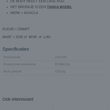
DE BODY HEEFT EEN LAGE RUG
HET BROEKJE IS EEN
TANGA MODEL
MERK = KOUCLA
KLEUR = ZWART
MAAT = S/36 of M/38 of L/40
Specificaties
Productcode
236-428
Productcode leverancier
FESBd1Zw
Bruto gewicht
0,50 Kg
Ook interessant