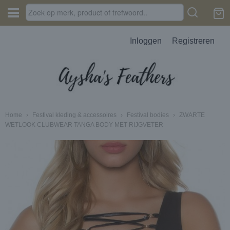
Inloggen
Registreren
Home
›
Festival kleding & accessoires
›
Festival bodies
›
ZWARTE
WETLOOK CLUBWEAR TANGA BODY MET RIJGVETER