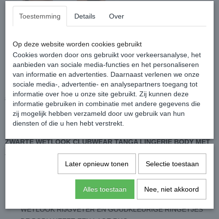
Toestemming
Details
Over
ZWARTE WETLOOK
Op deze website worden cookies gebruikt
CLUBWEAR TANGA BODY
Cookies worden door ons gebruikt voor verkeersanalyse, het
aanbieden van sociale media-functies en het personaliseren
MET RIJGVETER
van informatie en advertenties. Daarnaast verlenen we onze
sociale media-, advertentie- en analysepartners toegang tot
informatie over hoe u onze site gebruikt. Zij kunnen deze
€ 29,95
€ 17,95
(inclusief btw 21%)
informatie gebruiken in combinatie met andere gegevens die
zij mogelijk hebben verzameld door uw gebruik van hun
✓
Op voorraad
diensten of die u hen hebt verstrekt.
ZWARTE WETLOOK CLUBWEAR TANGA LINGERIE BODY MET
RIJGVETER
DE BODY IS GEMAAKT VAN EEN MAT GLANZENDE
Later opnieuw tonen
Selectie toestaan
ZWARTE WETLOOK STOF
DE BODY IS MOUWLOOS
Alles toestaan
Nee, niet akkoord
IN DE HALSLIJN ZIT EEN SEXY RIJGVETER DETAIL MET
WETLOOK RIJGVETER EN GOUDKLEURIGE RINGETJES