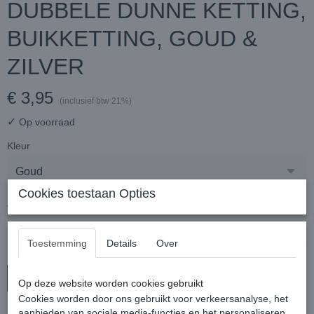
DUBBELE DUNNE KETTING,
BUIKKETTING, GOUD &
ZILVER
€ 3,95
(inclusief btw 21%)
✓
Op voorraad
Kleur
Cookies toestaan Opties
Aantal
Toestemming
Details
Over
In winkelwagen
Op deze website worden cookies gebruikt
Cookies worden door ons gebruikt voor verkeersanalyse, het
aanbieden van sociale media-functies en het personaliseren