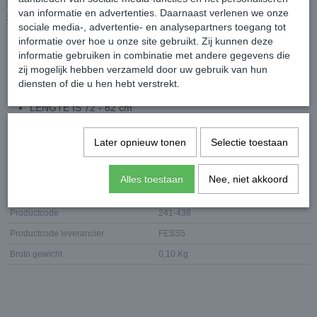
BODY CHAIN MET DUBBELE DUNNE KETTING, BUIKKETTING,
van informatie en advertenties. Daarnaast verlenen we onze
GOUD & ZILVER
sociale media-, advertentie- en analysepartners toegang tot
LEUKE BUIKKETTING MET TWEE SIERLIJKE DUNNE
informatie over hoe u onze site gebruikt. Zij kunnen deze
informatie gebruiken in combinatie met andere gegevens die
GOUD- OF ZILVERKLEURIGE KETTINGEN
zij mogelijk hebben verzameld door uw gebruik van hun
DE KETTING SLUIT AAN DE ACHTERZIJDE MET EEN IN
diensten of die u hen hebt verstrekt.
GROOTTE VERSTELBARE HAAKSLUITING
LENGTE IS 72 - 82 cm
KLEUR = GOUD OF ZILVER
Later opnieuw tonen
Selectie toestaan
MAAT = EEN MAAT
Alles toestaan
Nee, niet akkoord
Specificaties
Productcode
241-438
Productcode leverancier
FESS5
Bruto gewicht
0,10 Kg