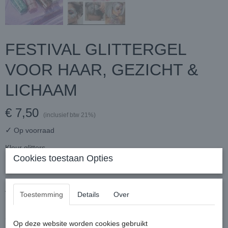
FESTIVAL GLITTERGEL
VOOR HAAR, GEZICHT &
LICHAAM
€ 7,50
(inclusief btw 21%)
✓
Op voorraad
Kleur glitters
Cookies toestaan Opties
Aantal
Toestemming
Details
Over
Op deze website worden cookies gebruikt