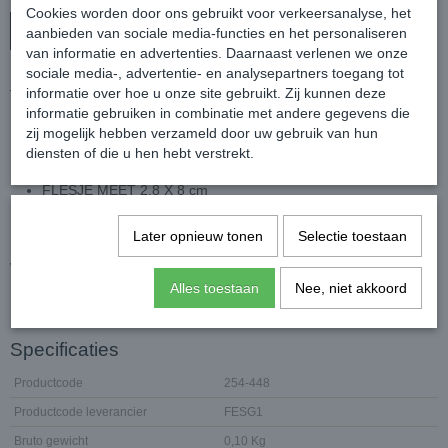
Cookies worden door ons gebruikt voor verkeersanalyse, het
In winkelwagen
aanbieden van sociale media-functies en het personaliseren
van informatie en advertenties. Daarnaast verlenen we onze
sociale media-, advertentie- en analysepartners toegang tot
FESTIVAL GLITTERGEL VOOR HAAR, GEZICHT & LICHAAM
informatie over hoe u onze site gebruikt. Zij kunnen deze
informatie gebruiken in combinatie met andere gegevens die
FESTIVAL GLITTERGEL MET HOLOGRAFISCH EFFECT
zij mogelijk hebben verzameld door uw gebruik van hun
DE GEL IS GESCHIKT VOOR HAAR, GEZICHT EN HET
diensten of die u hen hebt verstrekt.
LICHAAM
FLESJE MEET 2,8 X 8 cm
VERKRIJGBAAR IN DIVERSE KLEUREN
Later opnieuw tonen
Selectie toestaan
KLEUR = ZILVER, GOUD, ZEEGROEN, BRUIN, ROZE, PAARS,
WIT (NIET AFGEBEELD)
Alles toestaan
Nee, niet akkoord
Specificaties
Productcode
254-448
Productcode leverancier
FESG1
Bruto gewicht
0,10 Kg