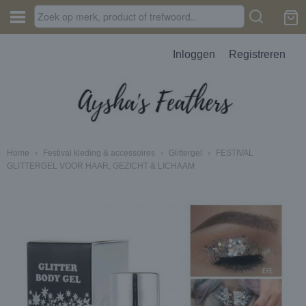
Inloggen
Registreren
Home
›
Festival kleding & accessoires
›
Glittergel
›
FESTIVAL
GLITTERGEL VOOR HAAR, GEZICHT & LICHAAM