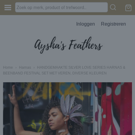
Inloggen
Registreren
Home
›
Harnas
›
HANDGEMAAKTE SILVER LOVE SERIES HARNAS &
BEENBAND FESTIVAL SET MET VEREN, DIVERSE KLEUREN