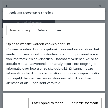
Cookies toestaan Opties
In winkelwagen
Toestemming
Details
Over
HANDGEMAAKTE SILVER LOVE SERIES HARNAS &
BEENBAND FESTIVAL SET MET VEREN, DIVERSE KLEUREN
Op deze website worden cookies gebruikt
GAVE HANDGEMAAKTE HARNAS & BEENBAND FESTIVAL
Cookies worden door ons gebruikt voor verkeersanalyse, het
aanbieden van sociale media-functies en het personaliseren
ACCESSOIRES SET
van informatie en advertenties. Daarnaast verlenen we onze
HET HARNASJE HEEFT MOOIE HANENVEREN OP DE
sociale media-, advertentie- en analysepartners toegang tot
SCHOUDERS
informatie over hoe u onze site gebruikt. Zij kunnen deze
DE SCHOUDERBANDJES ZIJN ELASTISCH (NIET IN
informatie gebruiken in combinatie met andere gegevens die
GROOTTE VERSTELBAAR)
zij mogelijk hebben verzameld door uw gebruik van hun
diensten of die u hen hebt verstrekt.
DE BANDJES ZIJN BEVESTIGD AAN EEN
BREDERE ELASTISCHE ZWARTE BAND
OP DEZE BAND ZIT EEN METALLIC ZILVEREN LOVE PRINT
DEZE BAND SLUIT AAN DE ACHTERZIJDE MET EEN
Later opnieuw tonen
Selectie toestaan
HAAKSLUITING