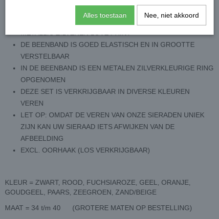
DEZE BAND IS IN GROOTTE VERSTELBAAR
Alles toestaan
Nee, niet akkoord
INCLUSIEF BIJPASSENDE BEENBAND (LEGGARTER) MET
METALLIC ZILVEREN LOVE PRINT
DE BEENBAND IS GOED ELASTISCH EN IN GROOTTE
VERSTELBAAR
IN DE BEENBAND IS EEN METALEN ZILVERKLEURIGE RING
OPGENOMEN
DEZE SET IS VERKRIJGBAAR IN DIVERSE KLEUREN
VEREN
LET OP: OMDAT DE VEREN VAN ONZE SIERADEN UNIEK
ZIJN KAN UW SIERAAD IETS AFWIJKEN VAN DE
AFBEELDING
EXCL. OORHAAK (LOS VERKRIJGBAAR)
KLEUR = ZWART, ROOD, FUCHSIAROZE, GEEL, ORANJE,
GOUDGEEL, PAARS, ZEEGROEN, ZAND/BEIGE
MAAT = 34 t/m 40 (GROTERE MATEN OP BESTELLING)