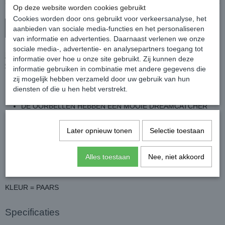
Op deze website worden cookies gebruikt
Cookies worden door ons gebruikt voor verkeersanalyse, het
In winkelwagen
aanbieden van sociale media-functies en het personaliseren
van informatie en advertenties. Daarnaast verlenen we onze
sociale media-, advertentie- en analysepartners toegang tot
HANDGEMAAKTE BOHO HIPPIE DREAMCATCHER
informatie over hoe u onze site gebruikt. Zij kunnen deze
OORBELLEN MET VEREN, TYPE MYSTICAL SPIRITS
informatie gebruiken in combinatie met andere gegevens die
zij mogelijk hebben verzameld door uw gebruik van hun
PRACHTIGE HANDGEMAAKTE OORBELLEN MET MOOIE
diensten of die u hen hebt verstrekt.
PAARSE VEREN
DE OORBELLEN HEBBEN EEN MOOIE DREAMCATCHER
WAARAAN PAARSE VEREN ZIJN BEVESTIGD
DE OORBELLEN WORDEN MET DE HANDGEMAAKT EN
Later opnieuw tonen
Selectie toestaan
DEZE ZIJN DAAROM UNIEK IN HUN SOORT
FRAME = ZILVER OF GOUD
Alles toestaan
Nee, niet akkoord
MAAT = EEN MAAT
KLEUR = PAARS
Specificaties