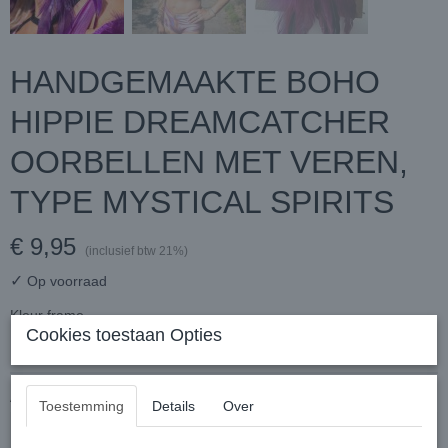
HANDGEMAAKTE BOHO
HIPPIE DREAMCATCHER
OORBELLEN MET VEREN,
TYPE MYSTICAL SPIRITS
€ 9,95
(inclusief btw 21%)
✓
Op voorraad
Kleur frame
Cookies toestaan Opties
Aantal
Toestemming
Details
Over