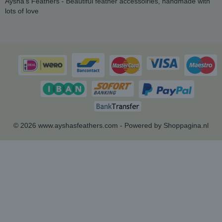
Aysha's Feathers - Beautiful feather accessoiries, handmade with
lots of love
© 2026 www.ayshasfeathers.com - Powered by Shoppagina.nl