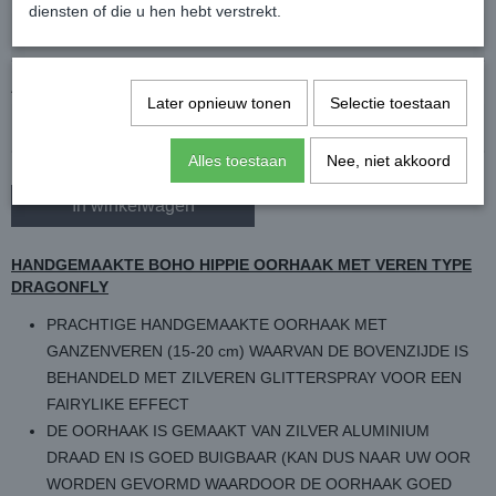
diensten of die u hen hebt verstrekt.
Aantal
Later opnieuw tonen
Selectie toestaan
Alles toestaan
Nee, niet akkoord
In winkelwagen
HANDGEMAAKTE BOHO HIPPIE OORHAAK MET VEREN TYPE
DRAGONFLY
PRACHTIGE HANDGEMAAKTE OORHAAK MET
GANZENVEREN (15-20 cm) WAARVAN DE BOVENZIJDE IS
BEHANDELD MET ZILVEREN GLITTERSPRAY VOOR EEN
FAIRYLIKE EFFECT
DE OORHAAK IS GEMAAKT VAN ZILVER ALUMINIUM
DRAAD EN IS GOED BUIGBAAR (KAN DUS NAAR UW OOR
WORDEN GEVORMD WAARDOOR DE OORHAAK GOED