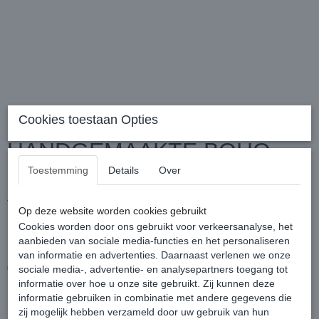
Cookies toestaan Opties
HANDGEMAAKTE BOHO
Toestemming
Details
Over
HIPPIE OORHAAK MET
VEREN TYPE DRAGONFLY,
Op deze website worden cookies gebruikt
Cookies worden door ons gebruikt voor verkeersanalyse, het
3 KLEUREN
aanbieden van sociale media-functies en het personaliseren
van informatie en advertenties. Daarnaast verlenen we onze
€ 22,50
sociale media-, advertentie- en analysepartners toegang tot
(inclusief btw 21%)
informatie over hoe u onze site gebruikt. Zij kunnen deze
✓
Op voorraad
informatie gebruiken in combinatie met andere gegevens die
zij mogelijk hebben verzameld door uw gebruik van hun
Kleur