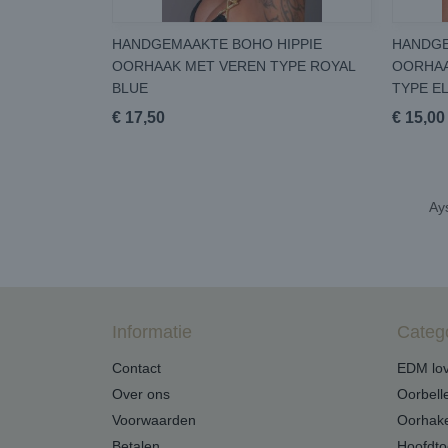
HANDGEMAAKTE BOHO HIPPIE
HANDGE
OORHAAK MET VEREN TYPE ROYAL
OORHAA
BLUE
TYPE E
€ 17,50
€ 15,00
Ays
Informatie
Categ
Contact
EDM lov
Over ons
Oorbell
Voorwaarden
Oorhak
Betalen
Hoofdto