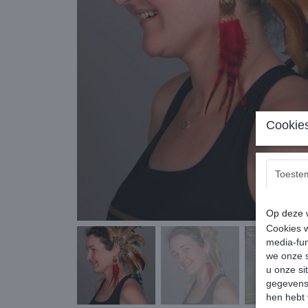
Cookies
Toeste
Op deze w
Cookies w
media-fun
we onze s
u onze si
gegevens 
hen hebt 