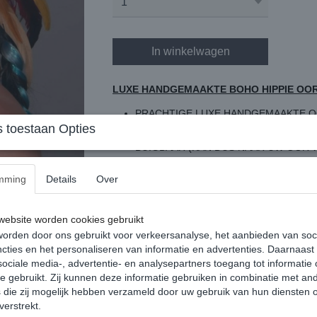
In winkelwagen
LUXE HANDGEMAAKTE BOHO HIPPIE OO
PRACHTIGE LUXE HANDGEMAAKTE O
 toestaan Opties
DE OORHAAK IS GEMAAKT VAN GOUD
BUIGBAAR (KAN DUS NAAR UW OO
GOED BLIJFT ZITTEN)
mming
Details
Over
LET OP: HET FRAME IS GOUD
(ZILVE
AAN DE OORHAAK ZIJN VERSCHILLE
DE VEREN ZIJN IN DE KLEUREN GEEL
ebsite worden cookies gebruikt
AAN DE OORHAAK ZIT EEN GOUDKLE
orden door ons gebruikt voor verkeersanalyse, het aanbieden van soc
cties en het personaliseren van informatie en advertenties. Daarnaast
VEERTJES BEVESTIGD
ociale media-, advertentie- en analysepartners toegang tot informatie
DE OORHAAK WORDT MET DE HAND G
te gebruikt. Zij kunnen deze informatie gebruiken in combinatie met an
SOORT
die zij mogelijk hebben verzameld door uw gebruik van hun diensten o
LET OP: OMDAT DE VEREN VAN DE SI
verstrekt.