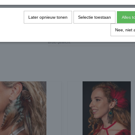
AFWIJKEN VAN DE AFBEELDING
MAAT = EEN MAAT
Later opnieuw tonen
Selectie toestaan
Alles 
Specificaties
Nee, niet 
Productcode leverancier
Bruto gewicht