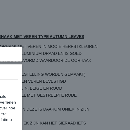
RHAAK MET VEREN TYPE AUTUMN LEAVES
ORHAAK MET VEREN IN MOOIE HERFSTKLEUREN
KLEURIG ALUMINIUM DRAAD EN IS GOED
R WORDEN GEVORMD WAARDOOR DE OORHAAK
R KAN OP BESTELLING WORDEN GEMAAKT)
NDE SOORTEN VEREN BEVESTIGD
/GOUD, BRUIN, BEIGE EN ROOD
URIGE BEDEL MET GESTREEPTE RODE
iale
 verlenen
 over hoe
EMAAKT EN DEZE IS DAAROM UNIEK IN ZIJN
dere
f die u
ERADEN UNIEK ZIJN KAN HET SIERAAD IETS