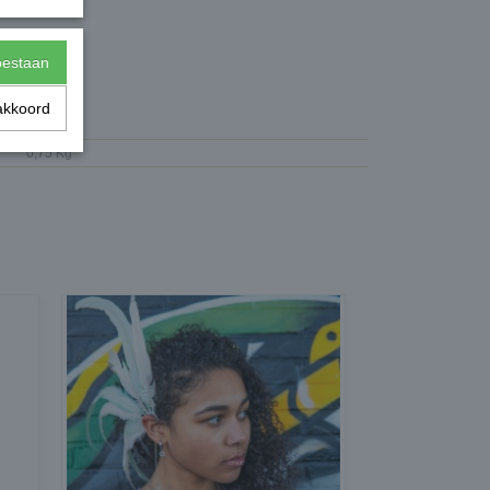
toestaan
akkoord
AYF78Br
0,75 Kg