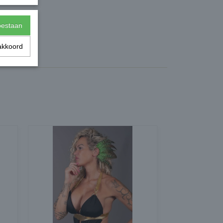
toestaan
akkoord
0,10 Kg