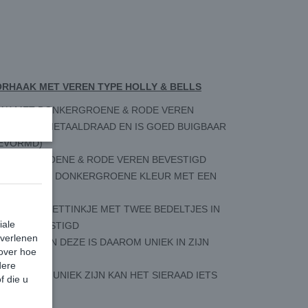
RHAAK MET VEREN TYPE HOLLY & BELLS
AK MET DONKERGROENE & RODE VEREN
KLEURIG METAALDRAAD EN IS GOED BUIGBAAR
EVORMD)
 DONKERGROENE & RODE VEREN BEVESTIGD
UIT IN EEN DONKERGROENE KLEUR MET EEN
K IS EEN KETTINKJE MET TWEE BEDELTJES IN
iale
 BEL BEVESTIGD
 verlenen
MAAKT EN DEZE IS DAAROM UNIEK IN ZIJN
 over hoe
dere
SIERADEN UNIEK ZIJN KAN HET SIERAAD IETS
f die u