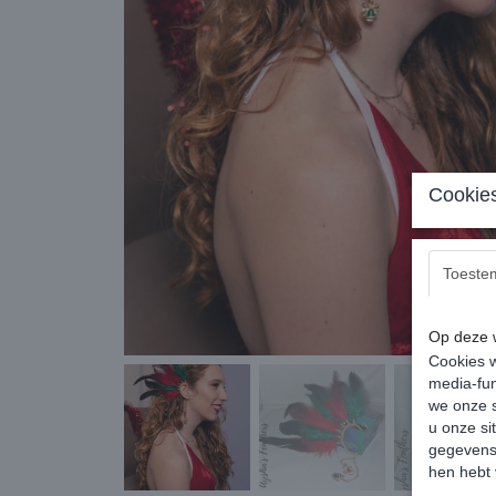
Cookies
Toeste
Op deze w
Cookies w
media-fun
we onze s
u onze si
gegevens 
hen hebt 