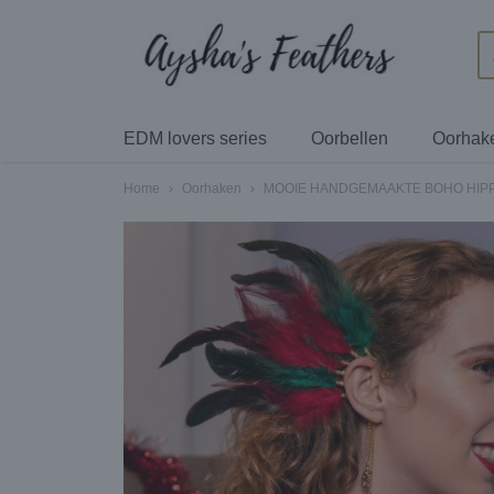
EDM lovers series
Oorbellen
Oorhak
Home
›
Oorhaken
›
MOOIE HANDGEMAAKTE BOHO HIPP