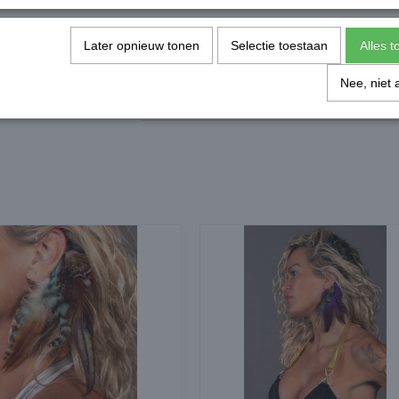
MAAT = EEN MAAT
Later opnieuw tonen
Selectie toestaan
Alles 
Specificaties
Nee, niet 
Bruto gewicht