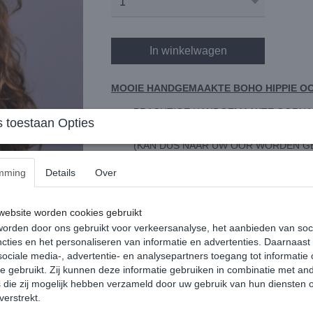
In winkelwagen
MOOIE HANDGEMAAKTE BOHO HIPPIE OO
PRACHTIGE HANDGEMAAKTE OORHA
 toestaan Opties
DE OORHAAK IS GEMAAKT VAN GOUD
(KAN DUS NAAR UW OOR WORDEN G
AAN DE OORHAAK ZIJN PRACHTIGE
mming
Details
Over
DE ACHTERSTE HANENVEREN LOPEN 
PRACHTIGE GLANS
ebsite worden cookies gebruikt
AAN DE ONDERZIJDE VAN DE OORHAA
orden door ons gebruikt voor verkeersanalyse, het aanbieden van soc
DE VORM VAN EEN GROENE EN RODE
cties en het personaliseren van informatie en advertenties. Daarnaast
DE OORHAAK WORDT MET DE HANDGE
ociale media-, advertentie- en analysepartners toegang tot informatie
SOORT
te gebruikt. Zij kunnen deze informatie gebruiken in combinatie met an
LET OP: OMDAT DE VEREN VAN ONZE 
die zij mogelijk hebben verzameld door uw gebruik van hun diensten o
AFWIJKEN VAN DE AFBEELDING
verstrekt.