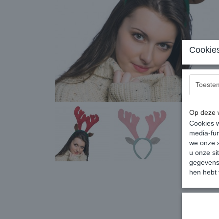
Cookies
Toeste
Op deze w
Cookies w
media-fun
we onze s
u onze si
gegevens 
hen hebt 