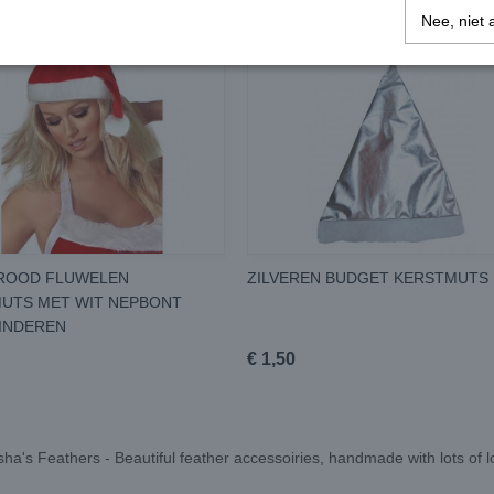
Nee, niet 
ROOD FLUWELEN
ZILVEREN BUDGET KERSTMUTS
UTS MET WIT NEPBONT
INDEREN
€ 1,50
ha's Feathers - Beautiful feather accessoiries, handmade with lots of 