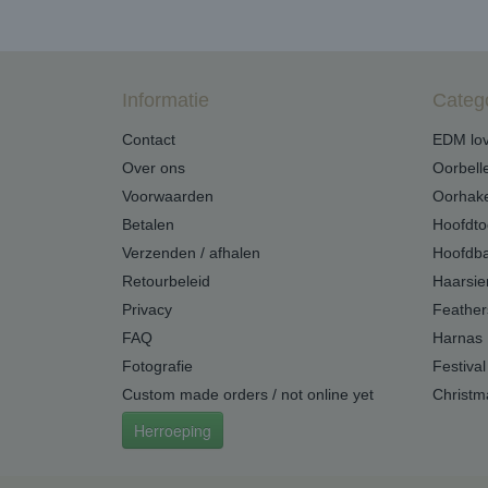
Informatie
Categ
Contact
EDM lov
Over ons
Oorbell
Voorwaarden
Oorhak
Betalen
Hoofdto
Verzenden / afhalen
Hoofdb
Retourbeleid
Haarsie
Privacy
Feather
FAQ
Harnas
Fotografie
Festival
Custom made orders / not online yet
Christm
Herroeping