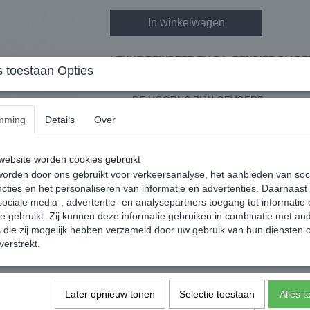
In winkelwagen
LEUKE REINDEER TIARA, RENDIER DIAD
 toestaan Opties
GROENE DIADEEM MET AAIBARE ROD
DE HOORNS ZIJN GEVOERD
mming
Details
Over
KLEUR = GROEN
ebsite worden cookies gebruikt
MAAT = EEN MAAT
orden door ons gebruikt voor verkeersanalyse, het aanbieden van soc
cties en het personaliseren van informatie en advertenties. Daarnaast
Specificaties
ociale media-, advertentie- en analysepartners toegang tot informatie
te gebruikt. Zij kunnen deze informatie gebruiken in combinatie met an
Productcode leverancier
die zij mogelijk hebben verzameld door uw gebruik van hun diensten o
Bruto gewicht
verstrekt.
Later opnieuw tonen
Selectie toestaan
Alles 