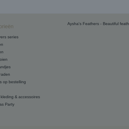
Aysha's Feathers - Beautiful feat
orieën
ers series
en
en
oien
andjes
raden
s op bestelling
 kleding & accessoires
as Party