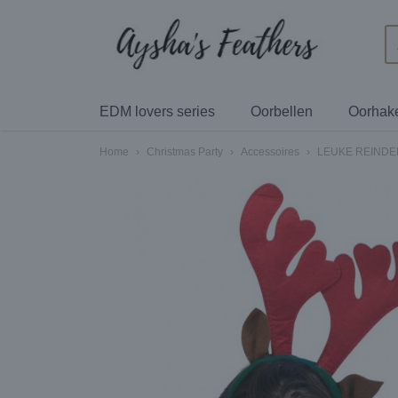
EDM lovers series
Oorbellen
Oorhak
Home
›
Christmas Party
›
Accessoires
›
LEUKE REINDE