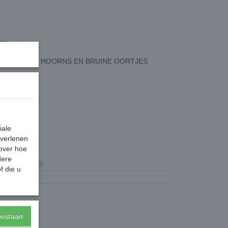
EEM
E RENDIER HOORNS EN BRUINE OORTJES
iale
 verlenen
 over hoe
dere
XMASA4Gr
f die u
0,50 Kg
toestaan